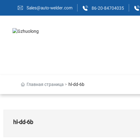
Sales@auto-welder.com
86-20-84704035
Главная страница
hl-dd-6b
hl-dd-6b